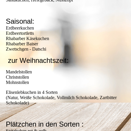
Saisonal:
Erdbeerkuchen
Erdbeertortletts
Rhabarber Käsekuchen
Rhabarber Baiser
Zwetschgen - Datschi
zur Weihnachtszeit:
Mandelstollen
Christstollen
Mohnstollen
Elisenlebkuchen in 4 Sorten
(Natur, Weiße Schokolade, Vollmilch Schokolade, Zartbitter
Schokolade)
Plätzchen in den Sorten :
Spitzbuben rot & gelb